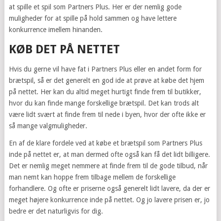
at spille et spil som Partners Plus. Her er der nemlig gode
muligheder for at spille på hold sammen og have lettere
konkurrence imellem hinanden.
KØB DET PÅ NETTET
Hvis du gerne vil have fat i Partners Plus eller en andet form for
brætspil, så er det generelt en god ide at prøve at købe det hjem
på nettet. Her kan du altid meget hurtigt finde frem til butikker,
hvor du kan finde mange forskellige brætspil. Det kan trods alt
være lidt svært at finde frem til nede i byen, hvor der ofte ikke er
så mange valgmuligheder.
En af de klare fordele ved at købe et brætspil som Partners Plus
inde på nettet er, at man dermed ofte også kan få det lidt billigere.
Det er nemlig meget nemmere at finde frem til de gode tilbud, når
man nemt kan hoppe frem tilbage mellem de forskellige
forhandlere. Og ofte er priserne også generelt lidt lavere, da der er
meget højere konkurrence inde på nettet. Og jo lavere prisen er, jo
bedre er det naturligvis for dig.