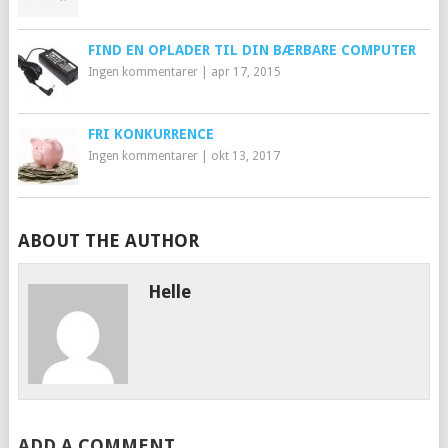
FIND EN OPLADER TIL DIN BÆRBARE COMPUTER
Ingen kommentarer
|
apr 17, 2015
FRI KONKURRENCE
Ingen kommentarer
|
okt 13, 2017
ABOUT THE AUTHOR
Helle
ADD A COMMENT