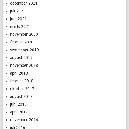
december 2021
juli 2021
juni 2021
marts 2021
november 2020
februar 2020
september 2019
august 2019
november 2018
april 2018
februar 2018
oktober 2017
august 2017
juni 2017
april 2017
november 2016
juli 2016