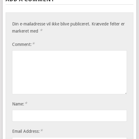
Din e-mailadresse vil ikke blive publiceret.
Krævede felter er
*
markeret med
*
Comment:
*
Name:
*
Email Address: