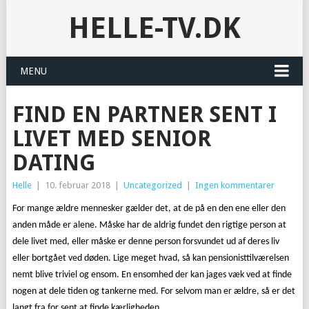
HELLE-TV.DK
MENU
FIND EN PARTNER SENT I
LIVET MED SENIOR
DATING
Helle
|
10. februar 2018
|
Uncategorized
|
Ingen kommentarer
For mange ældre mennesker gælder det, at de på en den ene eller den
anden måde er alene. Måske har de aldrig fundet den rigtige person at
dele livet med, eller måske er denne person forsvundet ud af deres liv
eller bortgået ved døden. Lige meget hvad, så kan pensionisttilværelsen
nemt blive triviel og ensom. En ensomhed der kan jages væk ved at finde
nogen at dele tiden og tankerne med. For selvom man er ældre, så er det
langt fra for sent at finde kærligheden.